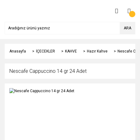
ARA
Anasayfa
İÇECEKLER
KAHVE
Hazır Kahve
Nescafe Capp
Nescafe Cappuccino 14 gr 24 Adet