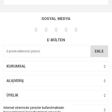
Bu ürünün fiyat bilgisi, resim, ürün açıklamalarında ve diğer
konularda yetersiz gördüğünüz noktaları öneri formunu
Bu ürüne ilk yorumu siz yapın!
kullanarak tarafımıza iletebilirsiniz.
SOSYAL MEDYA
Görüş ve önerileriniz için teşekkür ederiz.
Yorum Yaz
Ürün resmi kalitesiz, bozuk veya görüntülenemiyor.
E-BÜLTEN
Ürün açıklamasında eksik bilgiler bulunuyor.
Ürün bilgilerinde hatalar bulunuyor.
EKLE
Ürün fiyatı diğer sitelerden daha pahalı.
Bu ürüne benzer farklı alternatifler olmalı.
KURUMSAL
ALIŞVERİŞ
Gönder
ÜYELİK
İnternet sitemizde çerezler kullanılmaktadır.
BİZİ TAKİP EDİN