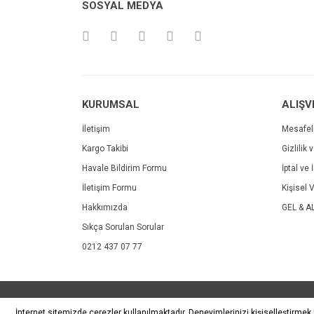
SOSYAL MEDYA
KURUMSAL
ALIŞV
İletişim
Mesafel
Kargo Takibi
Gizlilik 
Havale Bildirim Formu
İptal ve 
İletişim Formu
Kişisel V
Hakkımızda
GEL & A
Sıkça Sorulan Sorular
0212 437 07 77
© Tüm hakları saklıdır. Kredi kartı bilgileriniz 256bit S
İnternet sitemizde çerezler kullanılmaktadır. Deneyimlerinizi kişiselleştirmek