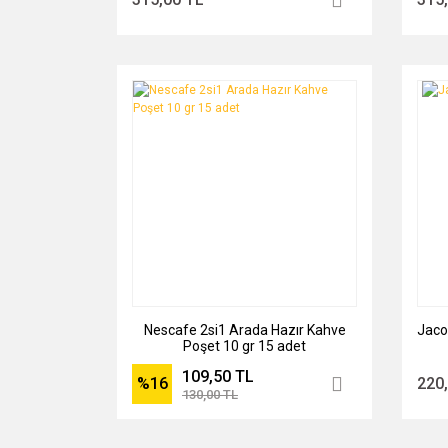
Nescafe 2si1 Arada Hazır Kahve
Jaco
Poşet 10 gr 15 adet
109,50 TL
%16
220
130,00 TL