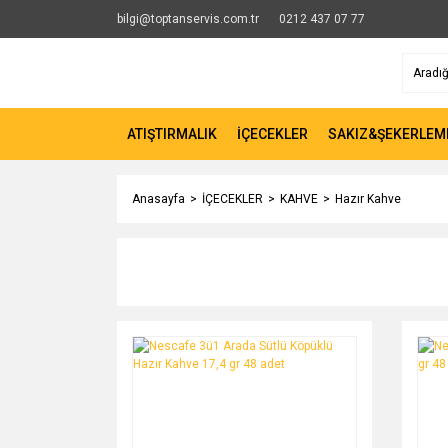
bilgi@toptanservis.com.tr
0212 437 07 77
ATIŞTIRMALIK
İÇECEKLER
SAKIZ&ŞEKERLEM
Anasayfa
İÇECEKLER
KAHVE
Hazır Kahve