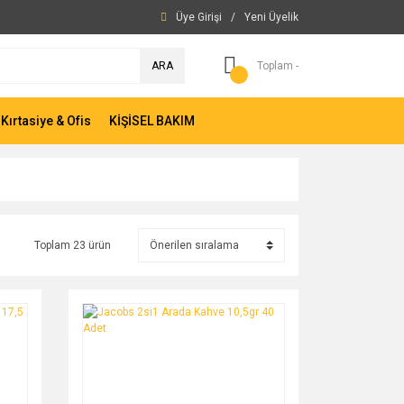
Üye Girişi
/
Yeni Üyelik
ARA
Toplam -
Kırtasiye & Ofis
KİŞİSEL BAKIM
Toplam 23 ürün