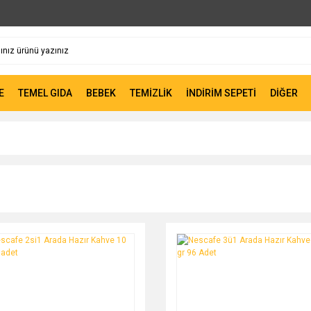
E
TEMEL GIDA
BEBEK
TEMİZLİK
İNDİRİM SEPETİ
DİĞER