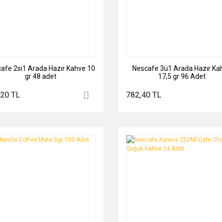
afe 2si1 Arada Hazır Kahve 10
Nescafe 3ü1 Arada Hazır Ka
gr 48 adet
17,5 gr 96 Adet
,20 TL
782,40 TL