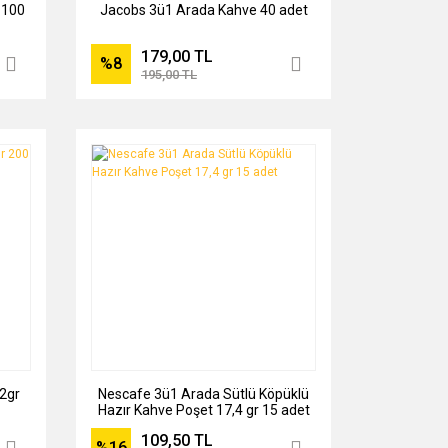
 100
Jacobs 3ü1 Arada Kahve 40 adet
179,00 TL
%8
195,00 TL
2gr
Nescafe 3ü1 Arada Sütlü Köpüklü
Hazır Kahve Poşet 17,4 gr 15 adet
109,50 TL
%16