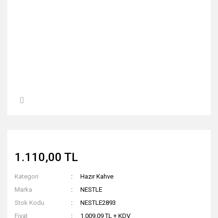
1.110,00 TL
Kategori
Hazır Kahve
Marka
NESTLE
Stok Kodu
NESTLE2893
Fiyat
1.009,09 TL + KDV