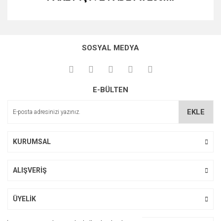
Bu ürünün fiyat bilgisi, resim, ürün açıklamalarında ve diğer
konularda yetersiz gördüğünüz noktaları öneri formunu
kullanarak tarafımıza iletebilirsiniz.
SOSYAL MEDYA
Görüş ve önerileriniz için teşekkür ederiz.
Skt
Bunun ve black roast un skt sini öğrenebilir miyim
Ürün resmi kalitesiz, bozuk veya görüntülenemiyor.
E-BÜLTEN
Ürün açıklamasında eksik bilgiler bulunuyor.
Serkan Öncel | 14/08/2024
Ürün bilgilerinde hatalar bulunuyor.
EKLE
Ürün fiyatı diğer sitelerden daha pahalı.
Yorum Yaz
Bu ürüne benzer farklı alternatifler olmalı.
KURUMSAL
ALIŞVERİŞ
Gönder
ÜYELİK