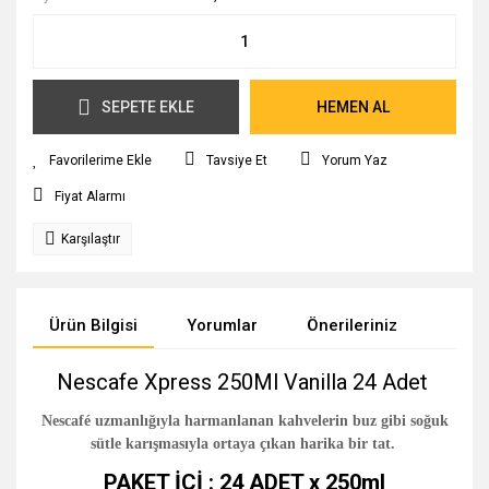
SEPETE EKLE
HEMEN AL
Tavsiye Et
Yorum Yaz
Fiyat Alarmı
Karşılaştır
Ürün Bilgisi
Yorumlar
Önerileriniz
Nescafe Xpress 250Ml Vanilla 24 Adet
Nescafé
uzmanlığıyla harmanlanan kahvelerin buz gibi soğuk
sütle karışmasıyla ortaya çıkan harika bir tat.
PAKET İÇİ : 24 ADET x 250ml