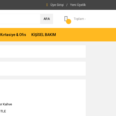
Üye Girişi
/
Yeni Üyelik
ARA
Toplam -
Kırtasiye & Ofis
KİŞİSEL BAKIM
ır Kahve
STLE