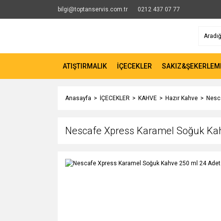
bilgi@toptanservis.com.tr
0212 437 07 77
ATIŞTIRMALIK
İÇECEKLER
SAKIZ&ŞEKERLEM
Anasayfa
İÇECEKLER
KAHVE
Hazır Kahve
Nesc
Nescafe Xpress Karamel Soğuk Kah