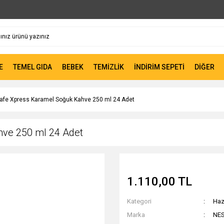
E
TEMEL GIDA
BEBEK
TEMİZLİK
İNDİRİM SEPETİ
DİĞER
afe Xpress Karamel Soğuk Kahve 250 ml 24 Adet
ve 250 ml 24 Adet
1.110,00 TL
Kategori
Haz
Marka
NE