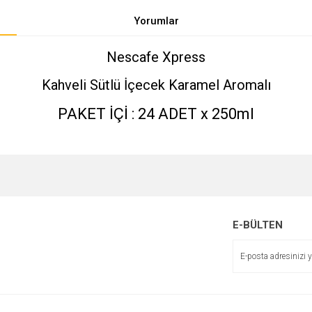
Yorumlar
Nescafe Xpress
Kahveli Sütlü İçecek Karamel Aromalı
PAKET İÇİ : 24 ADET x 250ml
e diğer konularda yetersiz gördüğünüz noktaları öneri formunu kullanarak tarafımı
Bu ürüne ilk yorumu siz yapın!
r.
E-BÜLTEN
Yorum Yaz