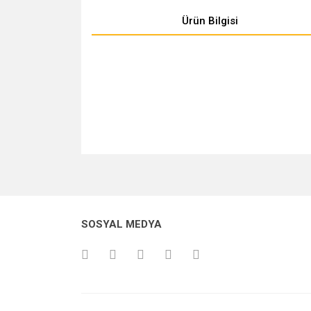
Ürün Bilgisi
Bu ürünün fiyat bilgisi, resim, ürün açıklamalarında v
Görüş ve önerileriniz için teşekkür ederiz.
Ürün resmi kalitesiz, bozuk veya görüntülenemiyo
SOSYAL MEDYA
Ürün açıklamasında eksik bilgiler bulunuyor.
Ürün bilgilerinde hatalar bulunuyor.
Ürün fiyatı diğer sitelerden daha pahalı.
Bu ürüne benzer farklı alternatifler olmalı.