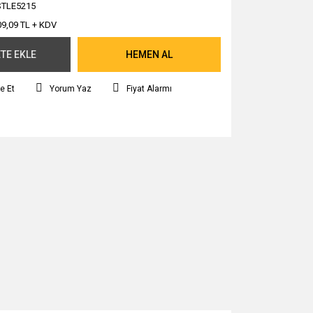
TLE5215
09,09 TL + KDV
TE EKLE
HEMEN AL
e Et
Yorum Yaz
Fiyat Alarmı