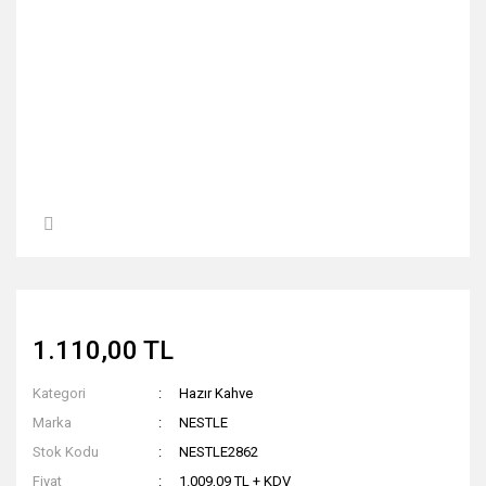
1.110,00 TL
Kategori
Hazır Kahve
Marka
NESTLE
Stok Kodu
NESTLE2862
Fiyat
1.009,09 TL + KDV